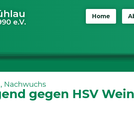
ühlau
Home
A
90 e.V.
l
,
Nachwuchs
gend gegen HSV Weinb