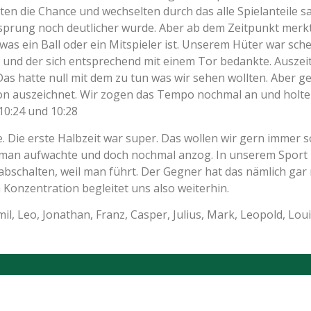
tzten die Chance und wechselten durch das alle Spielanteile
rsprung noch deutlicher wurde. Aber ab dem Zeitpunkt mer
was ein Ball oder ein Mitspieler ist. Unserem Hüter war sche
 und der sich entsprechend mit einem Tor bedankte. Auszeit. 
 Das hatte null mit dem zu tun was wir sehen wollten. Aber 
son auszeichnet. Wir zogen das Tempo nochmal an und holt
; 10:24 und 10:28
 Die erste Halbzeit war super. Das wollen wir gern immer so
 man aufwachte und doch nochmal anzog. In unserem Sport is
 abschalten, weil man führt. Der Gegner hat das nämlich gar
Konzentration begleitet uns also weiterhin.
il, Leo, Jonathan, Franz, Casper, Julius, Mark, Leopold, Lou