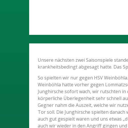
Unsere nächsten zwei Saisonspiele standen
krankheitsbedingt abgesagt hatte. Das Sp
So spielten wir nur gegen HSV Weinböhla.
Weinböhla hatte vorher gegen Lommatzsch 
Junghirsche sofort wach, wir rutschten in 
körperliche Überlegenheit sehr schnell a
Gegner nahm die Auszeit, welche wir nutze
Tor soll. Die Junghirsche spielten danach
auch gut gespielt waren und uns etwas „d
auch wir wieder in den Angriff gingen und 