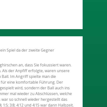
ein Spiel da der zweite Gegner
irschen an, dass Sie fokussiert waren.
Als der Anpfiff erfolgte, waren unsere
Ball. Im Angriff spielte man die
e für eine komfortable Führung. Der
espielt wird, sondern der Ball auch ins
 immer mal wieder zu Abschlüssen, welche
war so schnell wieder hergestellt das
1:5; 3:8; 4:12 und 4:15 war dann Halbzeit.