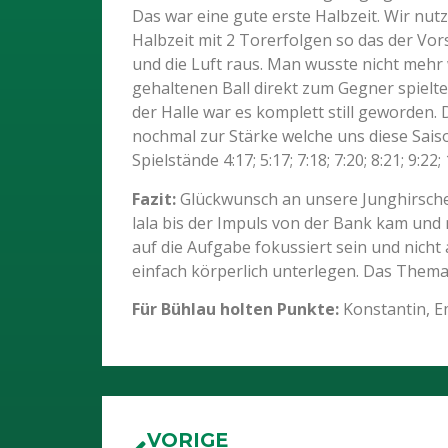
Das war eine gute erste Halbzeit. Wir nu
Halbzeit mit 2 Torerfolgen so das der Vo
und die Luft raus. Man wusste nicht mehr 
gehaltenen Ball direkt zum Gegner spielte
der Halle war es komplett still geworden.
nochmal zur Stärke welche uns diese Sai
Spielstände 4:17; 5:17; 7:18; 7:20; 8:21; 9:22
Fazit:
Glückwunsch an unsere Junghirsche.
lala bis der Impuls von der Bank kam und
auf die Aufgabe fokussiert sein und nicht
einfach körperlich unterlegen. Das Thema 
Für Bühlau holten Punkte:
Konstantin, Em
VORIGE