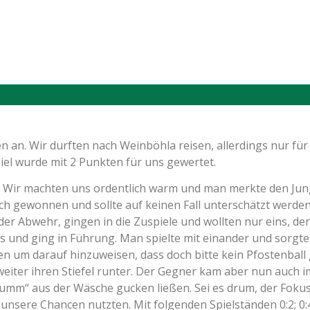
 an. Wir durften nach Weinböhla reisen, allerdings nur für 
iel wurde mit 2 Punkten für uns gewertet.
 Wir machten uns ordentlich warm und man merkte den Jungh
gewonnen und sollte auf keinen Fall unterschätzt werden. 
der Abwehr, gingen in die Zuspiele und wollten nur eins, den 
us und ging in Führung. Man spielte mit einander und sorgt
n um darauf hinzuweisen, dass doch bitte kein Pfostenball g
 weiter ihren Stiefel runter. Der Gegner kam aber nun auch
umm“ aus der Wäsche gucken ließen. Sei es drum, der Fokus 
unsere Chancen nutzten. Mit folgenden Spielständen 0:2; 0:4; 