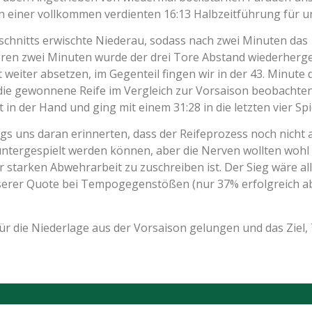
n einer vollkommen verdienten 16:13 Halbzeitführung für u
chnitts erwischte Niederau, sodass nach zwei Minuten das 
ren zwei Minuten wurde der drei Tore Abstand wiederhergest
 weiter absetzen, im Gegenteil fingen wir in der 43. Minut
 die gewonnene Reife im Vergleich zur Vorsaison beobachten
in der Hand und ging mit einem 31:28 in die letzten vier Sp
ungs uns daran erinnerten, dass der Reifeprozess noch nicht
untergespielt werden können, aber die Nerven wollten wohl
r starken Abwehrarbeit zu zuschreiben ist. Der Sieg wäre a
serer Quote bei Tempogegenstößen (nur 37% erfolgreich abg
für die Niederlage aus der Vorsaison gelungen und das Ziel,