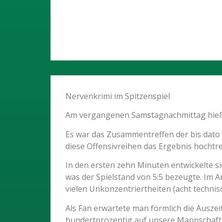
Nervenkrimi im Spitzenspiel
Am vergangenen Samstagnachmittag hieß e
Es war das Zusammentreffen der bis dato 
diese Offensivreihen das Ergebnis hochtr
In den ersten zehn Minuten entwickelte s
was der Spielstand von 5:5 bezeugte. Im 
vielen Unkonzentriertheiten (acht techni
Als Fan erwartete man förmlich die Ausze
hundertprozentig auf unsere Mannschaft 