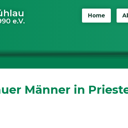
ühlau
Home
A
90 e.V.
uer Männer in Priest