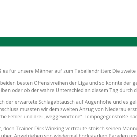
s für unsere Männer auf zum Tabellendritten: Die zweite
beiden besten Offensivreihen der Liga und so konnte der g
eiben oder ob der wahre Unterschied an diesem Tag durch d
ich der erwartete Schlagabtausch auf Augenhöhe und es ge
Anschluss mussten wir dem zweiten Anzug von Niederau erstm
sche Fehler und drei „weggeworfene“ Tempogegenstöße nach
it, doch Trainer Dirk Winking vertraute stoisch seinen Man
über. Angetrieben von wiedermal bockstarken Paraden uns