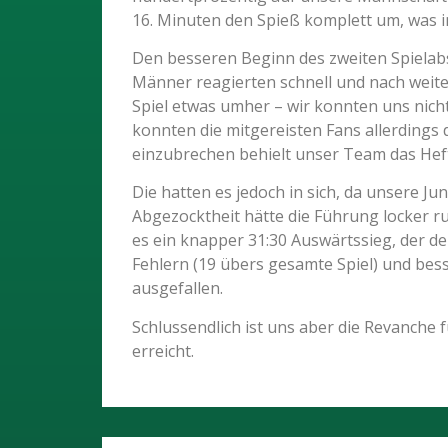
16. Minuten den Spieß komplett um, was i
Den besseren Beginn des zweiten Spielabs
Männer reagierten schnell und nach weite
Spiel etwas umher – wir konnten uns nicht
konnten die mitgereisten Fans allerdings
einzubrechen behielt unser Team das Heft 
Die hatten es jedoch in sich, da unsere J
Abgezocktheit hätte die Führung locker r
es ein knapper 31:30 Auswärtssieg, der de
Fehlern (19 übers gesamte Spiel) und bes
ausgefallen.
Schlussendlich ist uns aber die Revanche 
erreicht.