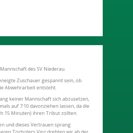
 Mannschaft des SV Niederau.
eneigte Zuschauer gespannt sein, ob
ie Abwehrarbeit entsteht.
lang keiner Mannschaft sich abzusetzen,
als auf 7:10 davonziehen lassen, da die
 15 Minuten) ihren Tribut zollten.
nen und dieses Vertrauen sprang
eren Torhüters Vinz drehten wir ab der