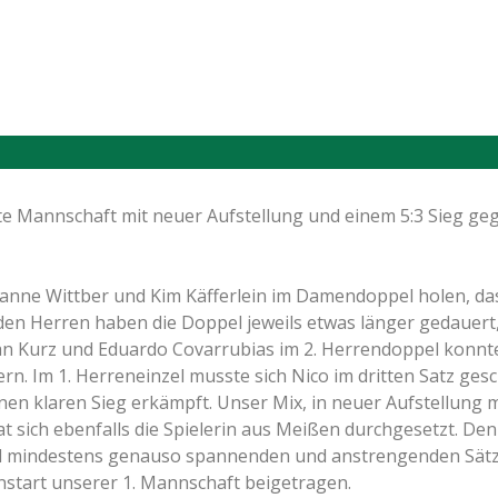
e Mannschaft mit neuer Aufstellung und einem 5:3 Sieg geg
anne Wittber und Kim Käfferlein im Damendoppel holen, das
en Herren haben die Doppel jeweils etwas länger gedauert,
ian Kurz und Eduardo Covarrubias im 2. Herrendoppel konn
rn. Im 1. Herreneinzel musste sich Nico im dritten Satz ges
n klaren Sieg erkämpft. Unser Mix, in neuer Aufstellung mi
t sich ebenfalls die Spielerin aus Meißen durchgesetzt. D
nd mindestens genauso spannenden und anstrengenden Sätze
start unserer 1. Mannschaft beigetragen.