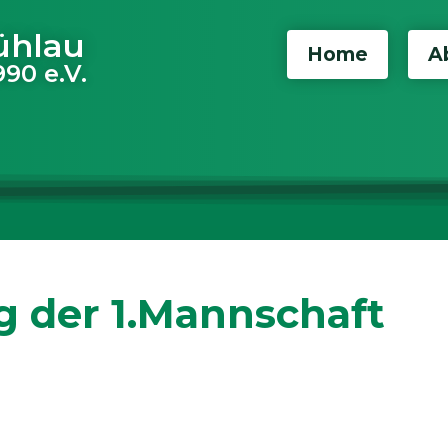
ühlau
Home
A
90 e.V.
g der 1.Mannschaft